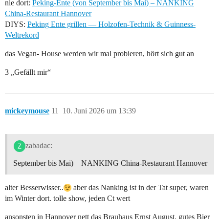
nie dort:
Peking-Ente (von September bis Mai) – NANKING
China-Restaurant Hannover
DIYS:
Peking Ente grillen — Holzofen-Technik & Guinness-
Weltrekord
das Vegan- House werden wir mal probieren, hört sich gut an
3 „Gefällt mir“
mickeymouse
11
10. Juni 2026 um 13:39
zabadac:
September bis Mai) – NANKING China-Restaurant Hannover
alter Besserwisser..
aber das Nanking ist in der Tat super, waren
im Winter dort. tolle show, jeden Ct wert
ansonsten in Hannover nett das Brauhaus Ernst August, gutes Bier