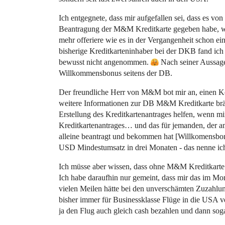
Ich entgegnete, dass mir aufgefallen sei, dass es vo
Beantragung der M&M Kreditkarte gegeben habe, w
mehr offeriere wie es in der Vergangenheit schon e
bisherige Kreditkarteninhaber bei der DKB fand ich 
bewusst nicht angenommen.
Nach seiner Aussage
Willkommensbonus seitens der DB.
Der freundliche Herr von M&M bot mir an, einen Kon
weitere Informationen zur DB M&M Kreditkarte brä
Erstellung des Kreditkartenantrages helfen, wenn mir
Kreditkartenantrages… und das für jemanden, der a
alleine beantragt und bekommen hat [Willkomensbonu
USD Mindestumsatz in drei Monaten - das nenne ic
Ich müsse aber wissen, dass ohne M&M Kreditkarte
Ich habe daraufhin nur gemeint, dass mir das im Mom
vielen Meilen hätte bei den unverschämten Zuzahlu
bisher immer für Businessklasse Flüge in die USA
ja den Flug auch gleich cash bezahlen und dann so