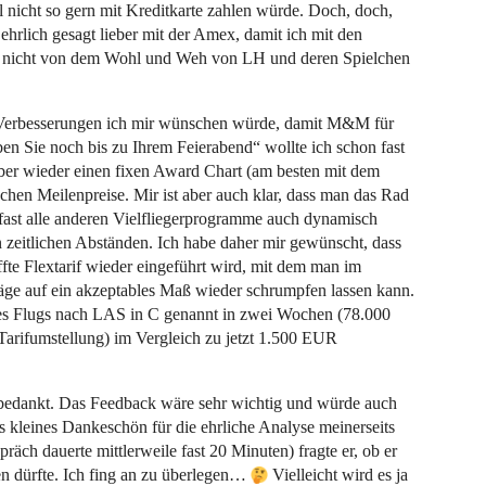
ll nicht so gern mit Kreditkarte zahlen würde. Doch, doch,
 ehrlich gesagt lieber mit der Amex, damit ich mit den
d nicht von dem Wohl und Weh von LH und deren Spielchen
 Verbesserungen ich mir wünschen würde, damit M&M für
en Sie noch bis zu Ihrem Feierabend“ wollte ich schon fast
ieber wieder einen fixen Award Chart (am besten mit dem
hen Meilenpreise. Mir ist aber auch klar, dass man das Rad
fast alle anderen Vielfliegerprogramme auch dynamisch
 zeitlichen Abständen. Ich habe daher mir gewünscht, dass
ffte Flextarif wieder eingeführt wird, mit dem man im
äge auf ein akzeptables Maß wieder schrumpfen lassen kann.
es Flugs nach LAS in C genannt in zwei Wochen (78.000
arifumstellung) im Vergleich zu jetzt 1.500 EUR
e bedankt. Das Feedback wäre sehr wichtig und würde auch
ls kleines Dankeschön für die ehrliche Analyse meinerseits
räch dauerte mittlerweile fast 20 Minuten) fragte er, ob er
 dürfte. Ich fing an zu überlegen…
Vielleicht wird es ja