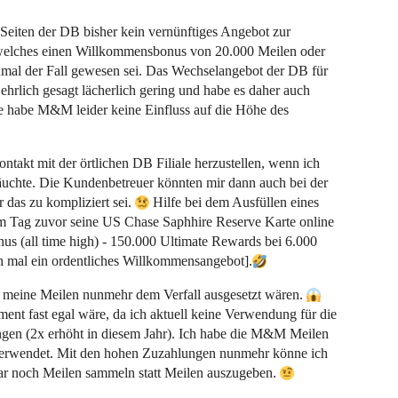
n Seiten der DB bisher kein vernünftiges Angebot zur
elches einen Willkommensbonus von 20.000 Meilen oder
inmal der Fall gewesen sei. Das Wechselangebot der DB für
ehrlich gesagt lächerlich gering und habe es daher auch
 habe M&M leider keine Einfluss auf die Höhe des
takt mit der örtlichen DB Filiale herzustellen, wenn ich
uchte. Die Kundenbetreuer könnten mir dann auch bei der
 das zu kompliziert sei.
Hilfe bei dem Ausfüllen eines
m Tag zuvor seine US Chase Saphhire Reserve Karte online
s (all time high) - 150.000 Ultimate Rewards bei 6.000
h mal ein ordentliches Willkommensangebot].
 meine Meilen nunmehr dem Verfall ausgesetzt wären.
ent fast egal wäre, da ich aktuell keine Verwendung für die
ngen (2x erhöht in diesem Jahr). Ich habe die M&M Meilen
 verwendet. Mit den hohen Zuzahlungen nunmehr könne ich
gar noch Meilen sammeln statt Meilen auszugeben.