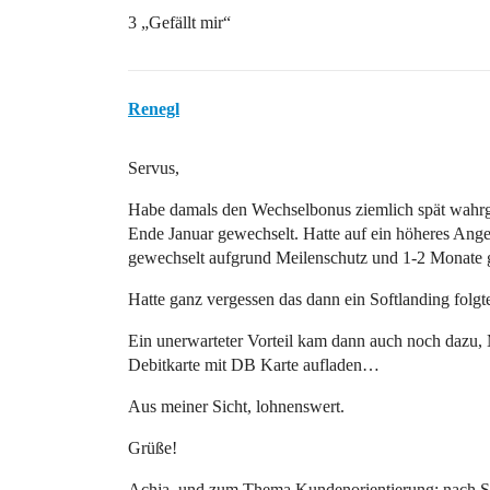
3 „Gefällt mir“
Renegl
Servus,
Habe damals den Wechselbonus ziemlich spät wahr
Ende Januar gewechselt. Hatte auf ein höheres Angeb
gewechselt aufgrund Meilenschutz und 1-2 Monate gr
Hatte ganz vergessen das dann ein Softlanding folg
Ein unerwarteter Vorteil kam dann auch noch dazu,
Debitkarte mit DB Karte aufladen…
Aus meiner Sicht, lohnenswert.
Grüße!
Achja, und zum Thema Kundenorientierung: nach Sof