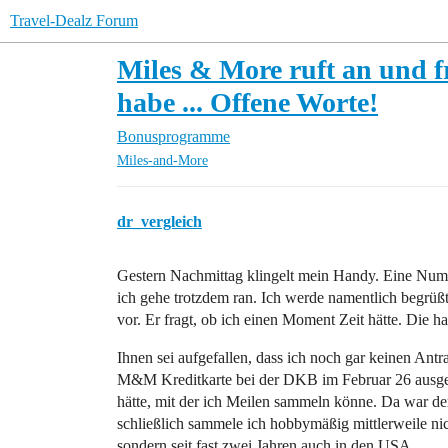
Travel-Dealz Forum
Miles & More ruft an und 
habe ... Offene Worte!
Bonusprogramme
Miles-and-More
dr_vergleich
Gestern Nachmittag klingelt mein Handy. Eine Num
ich gehe trotzdem ran. Ich werde namentlich begrüßt,
vor. Er fragt, ob ich einen Moment Zeit hätte. Die h
Ihnen sei aufgefallen, dass ich noch gar keinen Ant
M&M Kreditkarte bei der DKB im Februar 26 ausgela
hätte, mit der ich Meilen sammeln könne. Da war der 
schließlich sammele ich hobbymäßig mittlerweile ni
sondern seit fast zwei Jahren auch in den USA.