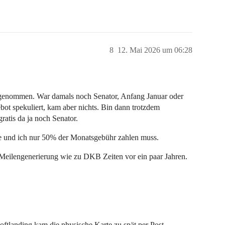
8
12. Mai 2026 um 06:28
genommen. War damals noch Senator, Anfang Januar oder
ot spekuliert, kam aber nichts. Bin dann trotzdem
atis da ja noch Senator.
te und ich nur 50% der Monatsgebühr zahlen muss.
 Meilengenerierung wie zu DKB Zeiten vor ein paar Jahren.
tlanding kam die physische Karte zu spät per Post,