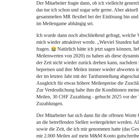
Der Mitarbeiter fragte dann, ob ich vielleicht genere
das tue ich schon und sogar sehr gerne. Aber aktuell
gesammelten MR flexibel bei der Einlösung bin un
im Meilengame abhängig sei.
Ich wurde dann noch abschließend gefragt, welche
mich wieder attraktiver werde. „Wieviel Stunden hab
fragen.
Natürlich hätte ich jetzt sagen können, l
Meilenwerten von 2020) zu haben als diese dynamisc
der Zeit nicht wieder zurück drehen kann, nachdem 
bepreisen und ihre Meilen immer wieder abwerten in
der im letzten Jahr mit der Tarifumstellung abgescha
Ausgleich für etwas höhere Meilenpreise die Zuschl
Zur Verdeutlichung habe ihm die Konditionen mein
Meilen, 30 CHF Zuzahlung - gebucht 2025 vor der T
Zuzahlungen.
Der Mitarbeiter hat sich dann für die offenen Wort
an die betreffenden Stellen weitergeleitet werden. A
sowie die Zeit, die ich mir genommen hatte (das Gesp
mir 2.000 Meilen auf mein M&M Konto gutschreiben