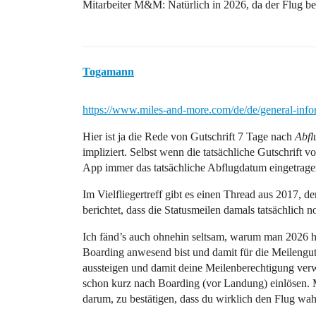
Mitarbeiter M&M: Natürlich in 2026, da der Flug be
Togamann
https://www.miles-and-more.com/de/de/general-infor
Hier ist ja die Rede von Gutschrift 7 Tage nach
Abfl
impliziert. Selbst wenn die tatsächliche Gutschrift v
App immer das tatsächliche Abflugdatum eingetrage
Im Vielfliegertreff gibt es einen Thread aus 2017, d
berichtet, dass die Statusmeilen damals tatsächlich 
Ich fänd’s auch ohnehin seltsam, warum man 2026 he
Boarding anwesend bist und damit für die Meilengutsc
aussteigen und damit deine Meilenberechtigung verw
schon kurz nach Boarding (vor Landung) einlösen. Mü
darum, zu bestätigen, dass du wirklich den Flug w