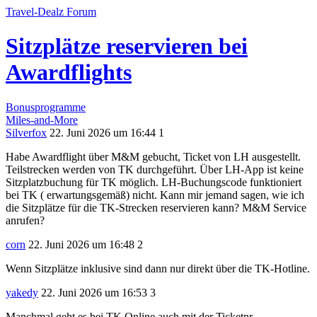
Travel-Dealz Forum
Sitzplätze reservieren bei
Awardflights
Bonusprogramme
Miles-and-More
Silverfox
22. Juni 2026 um 16:44
1
Habe Awardflight über M&M gebucht, Ticket von LH ausgestellt.
Teilstrecken werden von TK durchgeführt. Über LH-App ist keine
Sitzplatzbuchung für TK möglich. LH-Buchungscode funktioniert
bei TK ( erwartungsgemäß) nicht. Kann mir jemand sagen, wie ich
die Sitzplätze für die TK-Strecken reservieren kann? M&M Service
anrufen?
corn
22. Juni 2026 um 16:48
2
Wenn Sitzplätze inklusive sind dann nur direkt über die TK-Hotline.
yakedy
22. Juni 2026 um 16:53
3
Manchmal geht es bei TK Online auch mit der Ticketnr.