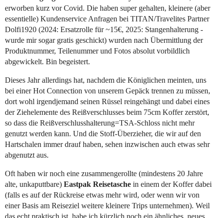
erworben kurz vor Covid. Die haben super gehalten, kleinere (aber
essentielle) Kundenservice Anfragen bei TITAN/Travelites Partner
Dolfi1920 (2024: Ersatzrolle für ~15€, 2025: Stangenhalterung -
wurde mir sogar gratis geschickt) wurden nach Übermittlung der
Produktnummer, Teilenummer und Fotos absolut vorbildlich
abgewickelt. Bin begeistert.
Dieses Jahr allerdings hat, nachdem die Königlichen meinten, uns
bei einer Hot Connection von unserem Gepäck trennen zu müssen,
dort wohl irgendjemand seinen Rüssel reingehängt und dabei eines
der Ziehelemente des Reißverschlusses beim 75cm Koffer zerstört,
so dass die Reißverschlusshalterung=TSA-Schloss nicht mehr
genutzt werden kann. Und die Stoff-Überzieher, die wir auf den
Hartschalen immer drauf haben, sehen inzwischen auch etwas sehr
abgenutzt aus.
Oft haben wir noch eine zusammengerollte (mindestens 20 Jahre
alte, unkaputtbare)
Eastpak Reisetasche
in einem der Koffer dabei
(falls es auf der Rückreise etwas mehr wird, oder wenn wir von
einer Basis am Reiseziel weitere kleinere Trips unternehmen). Weil
das echt praktisch ist, habe ich kürzlich noch ein ähnliches, neues