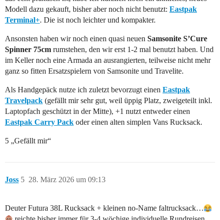
Modell dazu gekauft, bisher aber noch nicht benutzt:
Eastpak
Terminal+
. Die ist noch leichter und kompakter.
Ansonsten haben wir noch einen quasi neuen
Samsonite S’Cure
Spinner 75cm
rumstehen, den wir erst 1-2 mal benutzt haben. Und
im Keller noch eine Armada an ausrangierten, teilweise nicht mehr
ganz so fitten Ersatzspielern von Samsonite und Travelite.
Als Handgepäck nutze ich zuletzt bevorzugt einen
Eastpak
Travelpack
(gefällt mir sehr gut, weil üppig Platz, zweigeteilt inkl.
Laptopfach geschützt in der Mitte), +1 nutzt entweder einen
Eastpak Carry Pack
oder einen alten simplen Vans Rucksack.
5 „Gefällt mir“
Joss
5
28. März 2026 um 09:13
Deuter Futura 38L Rucksack + kleinen no-Name faltrucksack…
reichte bisher immer für 3-4 wöchige individuelle Rundreisen