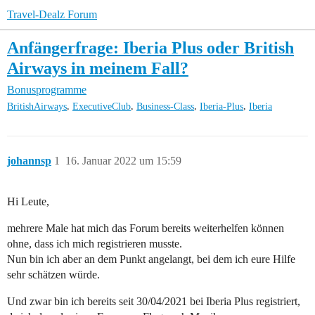
Travel-Dealz Forum
Anfängerfrage: Iberia Plus oder British
Airways in meinem Fall?
Bonusprogramme
,
,
,
,
BritishAirways
ExecutiveClub
Business-Class
Iberia-Plus
Iberia
johannsp
1
16. Januar 2022 um 15:59
Hi Leute,
mehrere Male hat mich das Forum bereits weiterhelfen können
ohne, dass ich mich registrieren musste.
Nun bin ich aber an dem Punkt angelangt, bei dem ich eure Hilfe
sehr schätzen würde.
Und zwar bin ich bereits seit 30/04/2021 bei Iberia Plus registriert,