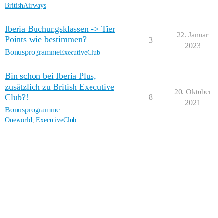
BritishAirways
Iberia Buchungsklassen -> Tier
22. Januar
Points wie bestimmen?
3
2023
Bonusprogramme
ExecutiveClub
Bin schon bei Iberia Plus,
zusätzlich zu British Executive
20. Oktober
Club?!
8
2021
Bonusprogramme
Oneworld
,
ExecutiveClub