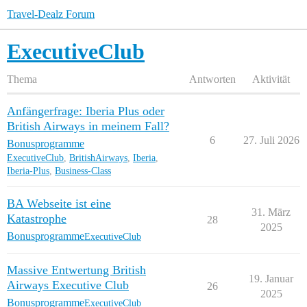
Travel-Dealz Forum
ExecutiveClub
Thema
Antworten
Aktivität
Anfängerfrage: Iberia Plus oder
British Airways in meinem Fall?
6
27. Juli 2026
Bonusprogramme
ExecutiveClub
,
BritishAirways
,
Iberia
,
Iberia-Plus
,
Business-Class
BA Webseite ist eine
31. März
Katastrophe
28
2025
Bonusprogramme
ExecutiveClub
Massive Entwertung British
19. Januar
Airways Executive Club
26
2025
Bonusprogramme
ExecutiveClub