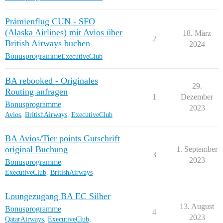
Prämienflug CUN - SFO
(Alaska Airlines) mit Avios über
18. März
2
British Airways buchen
2024
Bonusprogramme
ExecutiveClub
BA rebooked - Originales
29.
Routing anfragen
1
Dezember
Bonusprogramme
2023
Avios
,
BritishAirways
,
ExecutiveClub
BA Avios/Tier points Gutschrift
original Buchung
1. September
3
2023
Bonusprogramme
ExecutiveClub
,
BritishAirways
Loungezugang BA EC Silber
13. August
Bonusprogramme
4
2023
QatarAirways
,
ExecutiveClub
,