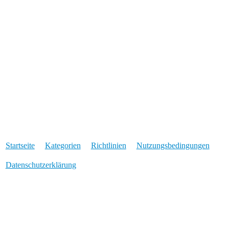
Startseite
Kategorien
Richtlinien
Nutzungsbedingungen
Datenschutzerklärung
Angetrieben von
Discourse
, beste Erfahrung mit aktiviertem
JavaScript
* Was der Stern bedeutet: Für Links die mit einem * markiert sind, erhalten wir
eine Provision, wenn über den verlinkten Anbieter eine Buchung oder eine