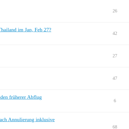
26
Thailand im Jan, Feb 27?
42
27
47
nden früherer Abflug
6
ch Annulierung inklusive
68