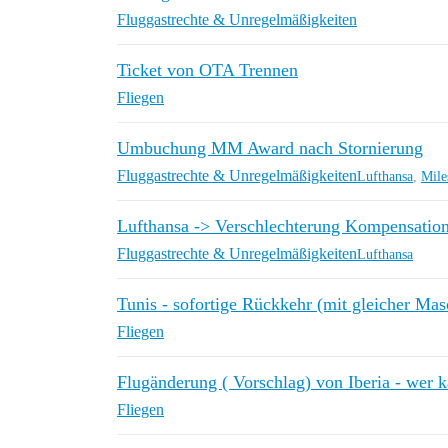
Fluggastrechte & Unregelmäßigkeiten
Ticket von OTA Trennen
Fliegen
Umbuchung MM Award nach Stornierung
Fluggastrechte & Unregelmäßigkeiten
Lufthansa
,
Mile
Lufthansa -> Verschlechterung Kompensati
Fluggastrechte & Unregelmäßigkeiten
Lufthansa
Tunis - sofortige Rückkehr (mit gleicher Mas
Fliegen
Flugänderung ( Vorschlag) von Iberia - wer 
Fliegen