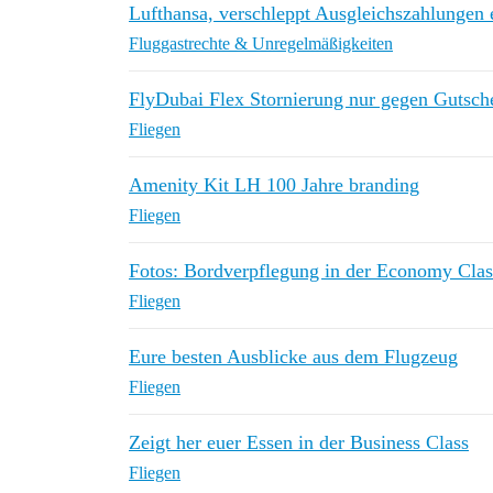
Lufthansa, verschleppt Ausgleichszahlungen 
Fluggastrechte & Unregelmäßigkeiten
FlyDubai Flex Stornierung nur gegen Gutsch
Fliegen
Amenity Kit LH 100 Jahre branding
Fliegen
Fotos: Bordverpflegung in der Economy Clas
Fliegen
Eure besten Ausblicke aus dem Flugzeug
Fliegen
Zeigt her euer Essen in der Business Class
Fliegen