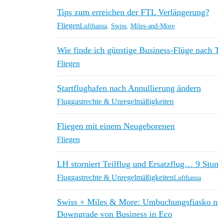
Tips zum erreichen der FTL Verlängerung?
Fliegen
Lufthansa
,
Swiss
,
Miles-and-More
Wie finde ich günstige Business-Flüge nach 
Fliegen
Startflughafen nach Annullierung ändern
Fluggastrechte & Unregelmäßigkeiten
Fliegen mit einem Neugeborenen
Fliegen
LH storniert Teilflug und Ersatzflug… 9 Stu
Fluggastrechte & Unregelmäßigkeiten
Lufthansa
Swiss + Miles & More: Umbuchungsfiasko na
Downgrade von Business in Eco