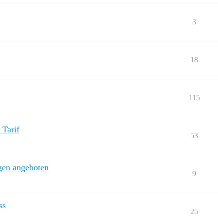
3
18
115
 Tarif
53
gen angeboten
9
ss
25