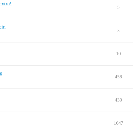
extra!
5
ein
3
10
s
458
430
1647