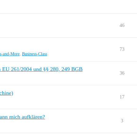
46
73
s-and-More
,
Business-Class
on EU 261/2004 und §§ 280, 249 BGB
36
chine)
17
kann mich aufklären?
3