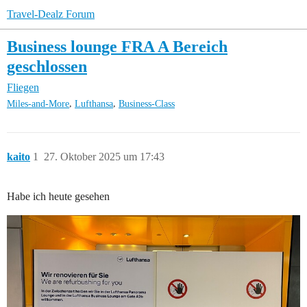
Travel-Dealz Forum
Business lounge FRA A Bereich
geschlossen
Fliegen
,
,
Miles-and-More
Lufthansa
Business-Class
kaito
1
27. Oktober 2025 um 17:43
Habe ich heute gesehen