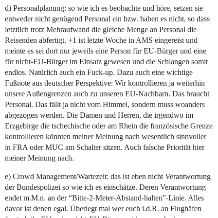
d) Personalplanung: so wie ich es beobachte und höre, setzen sie
entweder nicht genügend Personal ein bzw. haben es nicht, so dass
letztlich trotz Mehraufwand die gleiche Menge an Personal die
Reisenden abfertigt. +1 ist letzte Woche in AMS eingereist und
meinte es sei dort nur jeweils eine Person für EU-Bürger und eine
für nicht-EU-Bürger im Einsatz gewesen und die Schlangen somit
endlos. Natürlich auch ein Fuck-up. Dazu auch eine wichtige
Fußnote aus deutscher Perspektive: Wir kontrollieren ja weiterhin
unsere Außengrenzen auch zu unseren EU-Nachbarn. Das braucht
Personal. Das fällt ja nicht vom Himmel, sondern muss woanders
abgezogen werden. Die Damen und Herren, die irgendwo im
Erzgebirge die tschechische oder am Rhein die französische Grenze
kontrollieren könnten meiner Meinung nach wesentlich sinnvoller
in FRA oder MUC am Schalter sitzen. Auch falsche Priorität hier
meiner Meinung nach.
e) Crowd Management/Wartezeit: das ist eben nicht Verantwortung
der Bundespolizei so wie ich es einschätze. Deren Verantwortung
endet m.M.n. an der “Bitte-2-Meter-Abstand-halten”-Linie. Alles
davor ist denen egal. Überlegt mal wer euch i.d.R. an Flughäfen