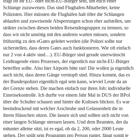
fragt ob ihr EU- oder nicht-EU-Bürger seid, um euch einer
Schlange zuzuweisen. Das sind Flughafen-Mitarbeiter, keine
Polizisten. Hier müssten die Flughäfen halt öfter die Schlangen
ablaufen und zuweisende Absperrungen schon eher aufstellen, um
strikter zwischen diesen beiden Reisendengruppen zu trennen, so
dass wir nicht unnötig mit den anderen warten müssen, sondern
frühzeitig zu den eGates geleitet werden (die Polizei sollte nur
sicherstellen, dass deren Gates auch funktionieren. Wie oft einfach
nur 2 von 4 aktiv sind…). EU-Bürger sind gerade unerwünscht
Leidtragende eines Prozesses, der eigentlich nur nicht-EU-Bürger
betreffen sollte. Also hier Airports bitte ran! Die wollen ja eigentlich
auch nicht, dass deren Gänge verstopft sind. Hinzu kommt, das es
der Bundespolizei eigentlich egal sein kann, wieviel Leute da an
der Grenze stehen. Die machen einfach nur ihren Job: individuelle
Einreisekontrolle. Ich durfte vor einem Jahr Mal in DUS der BPol
über die Schulter schauen und hinter die Kulissen blicken. Es war
beeindruckend mit welcher Arschruhe und Gelassenheit die in
ihrem Häuschen sitzen. Die lassen sich und sollten sich nicht von
einer langen Schlange stressen lassen. Und dem Beamten, der da
mitunter alleine sitzt, ist es egal, ob da 2, 200, oder 2000 Leute
stehen. Der spült sein Programm pro Person runter, fängt somit je