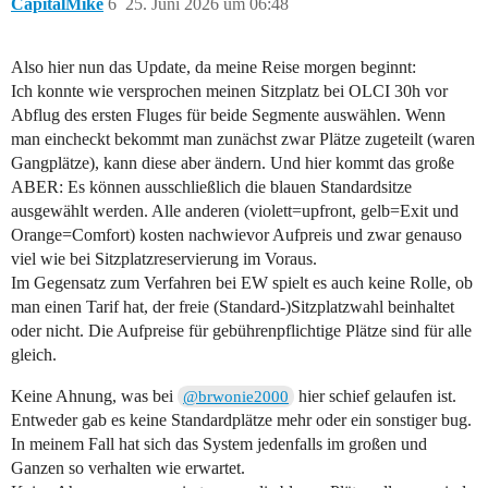
CapitalMike
6
25. Juni 2026 um 06:48
Also hier nun das Update, da meine Reise morgen beginnt:
Ich konnte wie versprochen meinen Sitzplatz bei OLCI 30h vor
Abflug des ersten Fluges für beide Segmente auswählen. Wenn
man eincheckt bekommt man zunächst zwar Plätze zugeteilt (waren
Gangplätze), kann diese aber ändern. Und hier kommt das große
ABER: Es können ausschließlich die blauen Standardsitze
ausgewählt werden. Alle anderen (violett=upfront, gelb=Exit und
Orange=Comfort) kosten nachwievor Aufpreis und zwar genauso
viel wie bei Sitzplatzreservierung im Voraus.
Im Gegensatz zum Verfahren bei EW spielt es auch keine Rolle, ob
man einen Tarif hat, der freie (Standard-)Sitzplatzwahl beinhaltet
oder nicht. Die Aufpreise für gebührenpflichtige Plätze sind für alle
gleich.
Keine Ahnung, was bei
hier schief gelaufen ist.
@brwonie2000
Entweder gab es keine Standardplätze mehr oder ein sonstiger bug.
In meinem Fall hat sich das System jedenfalls im großen und
Ganzen so verhalten wie erwartet.