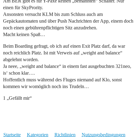
Am BER gibt es für Y-Paxe keinen „bemannten“ Schalter. Nur
einen für SkyPrority.
Ansonsten versucht KLM bis zum Schluss auch am
Gepäckautomaten und über Push Nachrichten der App, einem doch
noch einen gebührenpflichtigen Sitz anzudrehen.
Macht keinen Spaß…
Beim Boarding gefragt, ob ich auf einen Exit Platz darf, da war
noch reichlich Platz. Ist mit Verweis auf „weight and balance“
abgelehnt worden.
Ja neee, „weight and balance“ in einem fast ausgebuchten 321neo,
is‘ schon klar….
Hoffentlich muss während des Fluges niemand auf Klo, sonst
kommen wir womöglich noch ins Trudeln…
1 „Gefällt mir“
Startseite
Kategorien
Richtlinien
Nutzungsbedingungen