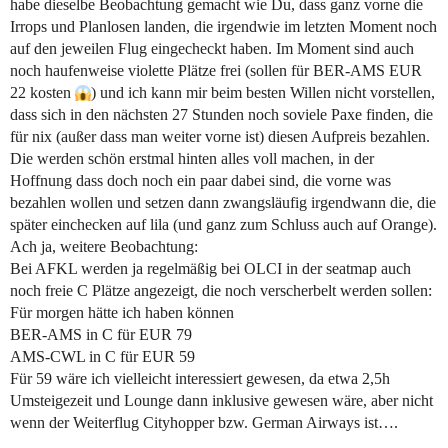
habe dieselbe Beobachtung gemacht wie Du, dass ganz vorne die
Irrops und Planlosen landen, die irgendwie im letzten Moment noch
auf den jeweilen Flug eingecheckt haben. Im Moment sind auch
noch haufenweise violette Plätze frei (sollen für BER-AMS EUR
22 kosten
) und ich kann mir beim besten Willen nicht vorstellen,
dass sich in den nächsten 27 Stunden noch soviele Paxe finden, die
für nix (außer dass man weiter vorne ist) diesen Aufpreis bezahlen.
Die werden schön erstmal hinten alles voll machen, in der
Hoffnung dass doch noch ein paar dabei sind, die vorne was
bezahlen wollen und setzen dann zwangsläufig irgendwann die, die
später einchecken auf lila (und ganz zum Schluss auch auf Orange).
Ach ja, weitere Beobachtung:
Bei AFKL werden ja regelmäßig bei OLCI in der seatmap auch
noch freie C Plätze angezeigt, die noch verscherbelt werden sollen:
Für morgen hätte ich haben können
BER-AMS in C für EUR 79
AMS-CWL in C für EUR 59
Für 59 wäre ich vielleicht interessiert gewesen, da etwa 2,5h
Umsteigezeit und Lounge dann inklusive gewesen wäre, aber nicht
wenn der Weiterflug Cityhopper bzw. German Airways ist….