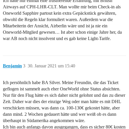
Ich hatte nur einmal eine frustrierende Erfahrung, mit British
Airways auf CPH-LHR-CLT. Man wollte mir beim Check-in als
Oneworld Sapphire partout kein extra Gepäckstück gewähren,
obwohl die Regeln klar formuliert waren. Außerdem war die
Mitarbeiterin der Ansicht, Airberlin wäre und ist ja nie ein
Oneworld-Mitglied gewesen… Ist aber schon einige Jahre her, da
war AB noch nicht insolvent und es gab keine Light-Tarife.
Benjamin
3
30. Januar 2021 um 15:40
Ich persöhnlich habe BA Silver. Meine Freundin, die das Ticket
geflogen ist sammelt auch eher OneWorld ohne Status absichten.
Nur für den Flug hätte es sich daher nicht gelohnt und das zu dieser
Zeit. Daher war dies der einzige Weg oder man hätte es mit DHL
verschicken müssen, was dann ca. 100-130€ gekostet hätte, aber
dann mind. 2 Wochen gedauert hätte und wer weiß ob es dann
überhaupt in Südamerika angekommen wäre.
Ich bin auch anfangs davon ausgegangen, dass es sicher 80€ kosten