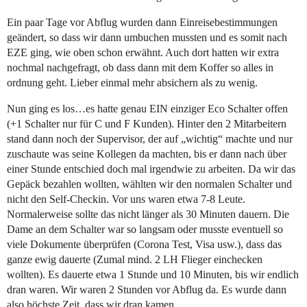
Ein paar Tage vor Abflug wurden dann Einreisebestimmungen
geändert, so dass wir dann umbuchen mussten und es somit nach
EZE ging, wie oben schon erwähnt. Auch dort hatten wir extra
nochmal nachgefragt, ob dass dann mit dem Koffer so alles in
ordnung geht. Lieber einmal mehr absichern als zu wenig.
Nun ging es los…es hatte genau EIN einziger Eco Schalter offen
(+1 Schalter nur für C und F Kunden). Hinter den 2 Mitarbeitern
stand dann noch der Supervisor, der auf „wichtig“ machte und nur
zuschaute was seine Kollegen da machten, bis er dann nach über
einer Stunde entschied doch mal irgendwie zu arbeiten. Da wir das
Gepäck bezahlen wollten, wählten wir den normalen Schalter und
nicht den Self-Checkin. Vor uns waren etwa 7-8 Leute.
Normalerweise sollte das nicht länger als 30 Minuten dauern. Die
Dame an dem Schalter war so langsam oder musste eventuell so
viele Dokumente überprüfen (Corona Test, Visa usw.), dass das
ganze ewig dauerte (Zumal mind. 2 LH Flieger einchecken
wollten). Es dauerte etwa 1 Stunde und 10 Minuten, bis wir endlich
dran waren. Wir waren 2 Stunden vor Abflug da. Es wurde dann
also höchste Zeit, dass wir dran kamen.