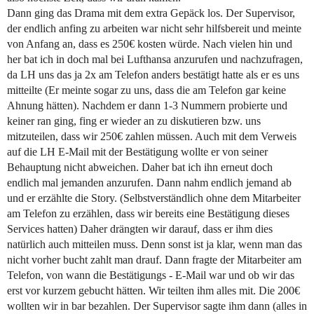
Dann ging das Drama mit dem extra Gepäck los. Der Supervisor,
der endlich anfing zu arbeiten war nicht sehr hilfsbereit und meinte
von Anfang an, dass es 250€ kosten würde. Nach vielen hin und
her bat ich in doch mal bei Lufthansa anzurufen und nachzufragen,
da LH uns das ja 2x am Telefon anders bestätigt hatte als er es uns
mitteilte (Er meinte sogar zu uns, dass die am Telefon gar keine
Ahnung hätten). Nachdem er dann 1-3 Nummern probierte und
keiner ran ging, fing er wieder an zu diskutieren bzw. uns
mitzuteilen, dass wir 250€ zahlen müssen. Auch mit dem Verweis
auf die LH E-Mail mit der Bestätigung wollte er von seiner
Behauptung nicht abweichen. Daher bat ich ihn erneut doch
endlich mal jemanden anzurufen. Dann nahm endlich jemand ab
und er erzählte die Story. (Selbstverständlich ohne dem Mitarbeiter
am Telefon zu erzählen, dass wir bereits eine Bestätigung dieses
Services hatten) Daher drängten wir darauf, dass er ihm dies
natürlich auch mitteilen muss. Denn sonst ist ja klar, wenn man das
nicht vorher bucht zahlt man drauf. Dann fragte der Mitarbeiter am
Telefon, von wann die Bestätigungs - E-Mail war und ob wir das
erst vor kurzem gebucht hätten. Wir teilten ihm alles mit. Die 200€
wollten wir in bar bezahlen. Der Supervisor sagte ihm dann (alles in