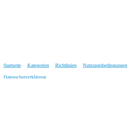
Startseite
Kategorien
Richtlinien
Nutzungsbedingungen
Datenschutzerklärung
Angetrieben von
Discourse
, beste Erfahrung mit aktiviertem
JavaScript
* Was der Stern bedeutet: Für Links die mit einem * markiert sind, erhalten wir
eine Provision, wenn über den verlinkten Anbieter eine Buchung oder eine
bestimmte Aktion zustande kommt. Für Euch entstehen dadurch keine
Mehrkosten und wir können euch Travel-Dealz im Gegenzug ohne nervige
Werbeeinblendungen anbieten. Für das reine Setzen des Links erhalten wir kein
Geld.