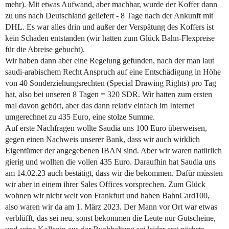
mehr). Mit etwas Aufwand, aber machbar, wurde der Koffer dann
zu uns nach Deutschland geliefert - 8 Tage nach der Ankunft mit
DHL. Es war alles drin und außer der Verspätung des Koffers ist
kein Schaden entstanden (wir hatten zum Glück Bahn-Flexpreise
für die Abreise gebucht).
Wir haben dann aber eine Regelung gefunden, nach der man laut
saudi-arabischem Recht Anspruch auf eine Entschädigung in Höhe
von 40 Sonderziehungsrechten (Special Drawing Rights) pro Tag
hat, also bei unseren 8 Tagen = 320 SDR. Wir hatten zum ersten
mal davon gehört, aber das dann relativ einfach im Internet
umgerechnet zu 435 Euro, eine stolze Summe.
Auf erste Nachfragen wollte Saudia uns 100 Euro überweisen,
gegen einen Nachweis unserer Bank, dass wir auch wirklich
Eigentümer der angegebenen IBAN sind. Aber wir waren natürlich
gierig und wollten die vollen 435 Euro. Daraufhin hat Saudia uns
am 14.02.23 auch bestätigt, dass wir die bekommen. Dafür müssten
wir aber in einem ihrer Sales Offices vorsprechen. Zum Glück
wohnen wir nicht weit von Frankfurt und haben BahnCard100,
also waren wir da am 1. März 2023. Der Mann vor Ort war etwas
verblüfft, das sei neu, sonst bekommen die Leute nur Gutscheine,