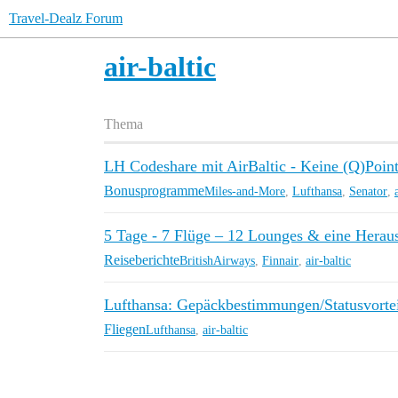
Travel-Dealz Forum
air-baltic
Thema
LH Codeshare mit AirBaltic - Keine (Q)Point
Bonusprogramme
Miles-and-More
,
Lufthansa
,
Senator
,
5 Tage - 7 Flüge – 12 Lounges & eine Herau
Reiseberichte
BritishAirways
,
Finnair
,
air-baltic
Lufthansa: Gepäckbestimmungen/Statusvortei
Fliegen
Lufthansa
,
air-baltic