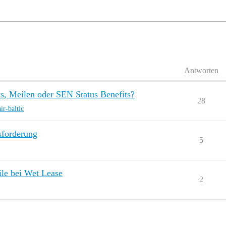
Antworten
s, Meilen oder SEN Status Benefits?
28
air-baltic
sforderung
5
le bei Wet Lease
2