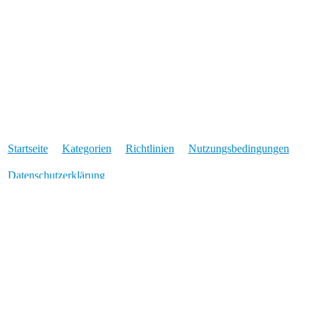
Startseite
Kategorien
Richtlinien
Nutzungsbedingungen
Datenschutzerklärung
Angetrieben von
Discourse
, beste Erfahrung mit aktiviertem
JavaScript
* Was der Stern bedeutet: Für Links die mit einem * markiert sind, erhalten wir
eine Provision, wenn über den verlinkten Anbieter eine Buchung oder eine
bestimmte Aktion zustande kommt. Für Euch entstehen dadurch keine
Mehrkosten und wir können euch Travel-Dealz im Gegenzug ohne nervige
Werbeeinblendungen anbieten. Für das reine Setzen des Links erhalten wir kein
Geld.