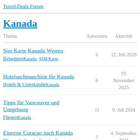
Travel-Dealz Forum
Kanada
Thema
Antworten
Aktivität
Sim Karte Kanada Westen
6
12. Juli 2026
Reisetipps
Kanada
,
SIM-Karte
19.
Hotelsuchmaschine für Kanada
6
November
Hotels & Unterkünfte
Kanada
2025
Tipps für Vancouver und
Umgebung
11
9. Juli 2024
Fliegen
Kanada
Einreise Curacao nach Kanada
4. September
1