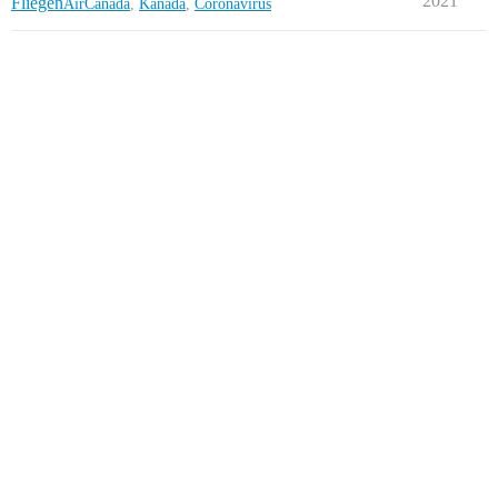
2021
Fliegen
AirCanada
,
Kanada
,
Coronavirus