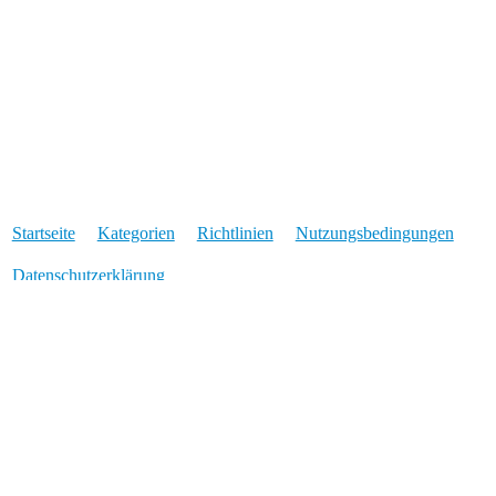
Startseite
Kategorien
Richtlinien
Nutzungsbedingungen
Datenschutzerklärung
Angetrieben von
Discourse
, beste Erfahrung mit aktiviertem
JavaScript
* Was der Stern bedeutet: Für Links die mit einem * markiert sind, erhalten wir
eine Provision, wenn über den verlinkten Anbieter eine Buchung oder eine
bestimmte Aktion zustande kommt. Für Euch entstehen dadurch keine
Mehrkosten und wir können euch Travel-Dealz im Gegenzug ohne nervige
Werbeeinblendungen anbieten. Für das reine Setzen des Links erhalten wir kein
Geld.