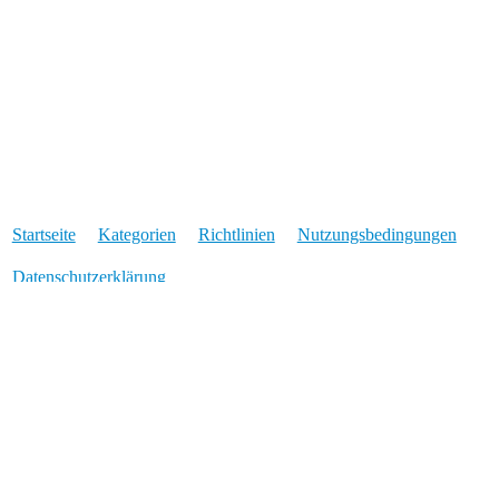
Startseite
Kategorien
Richtlinien
Nutzungsbedingungen
Datenschutzerklärung
Angetrieben von
Discourse
, beste Erfahrung mit aktiviertem
JavaScript
* Was der Stern bedeutet: Für Links die mit einem * markiert sind, erhalten wir
eine Provision, wenn über den verlinkten Anbieter eine Buchung oder eine
bestimmte Aktion zustande kommt. Für Euch entstehen dadurch keine
Mehrkosten und wir können euch Travel-Dealz im Gegenzug ohne nervige
Werbeeinblendungen anbieten. Für das reine Setzen des Links erhalten wir kein
Geld.