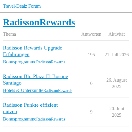
Travel-Dealz Forum
RadissonRewards
Thema
Antworten
Aktivität
Radisson Rewards Upgrade
Erfahrungen
195
21. Juli 2026
Bonusprogramme
RadissonRewards
Radisson Blu Plaza El Bosque
26. August
Santiago
6
2025
Hotels & Unterkünfte
RadissonRewards
Radisson Punkte effizient
20. Juni
nutzen
9
2025
Bonusprogramme
RadissonRewards