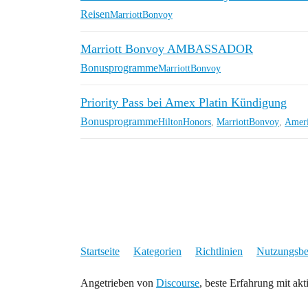
Reisen
MarriottBonvoy
Marriott Bonvoy AMBASSADOR
Bonusprogramme
MarriottBonvoy
Priority Pass bei Amex Platin Kündigung
Bonusprogramme
HiltonHonors
,
MarriottBonvoy
,
Ameri
Startseite
Kategorien
Richtlinien
Nutzungsb
Angetrieben von
Discourse
, beste Erfahrung mit akt
* Was der Stern bedeutet: Für Links die mit einem * markier