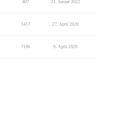
407
21. Januar 2022
1417
27. April 2020
7186
9. April 2020
ng oder eine bestimmte Aktion zustande kommt. Für Euch