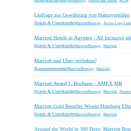
Reiseberichte
MarriottBonvoy
,
AmericanExpress
,
KLM
Umfrage zur Gewährung von Statusvorteilen
Hotels & Unterkünfte
MarriottBonvoy
,
Accor-Live-Limi
Marriott Hotels in Ägypten - All Inclusive in
Hotels & Unterkünfte
MarriottBonvoy
,
Marriott
Marriott und Uber verlinken?
Bonusprogramme
MarriottBonvoy
,
Marriott
Marriott Award 1. Buchung - AMEX MR
Hotels & Unterkünfte
MarriottBonvoy
,
Marriott
,
Americ
Marriott Gold Benefits Westin Hamburg Elb
Hotels & Unterkünfte
MarriottBonvoy
,
Marriott
Around the World in 300 Days: Marriott Bonv