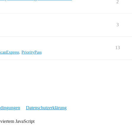
2
3
13
canExpress
,
PriorityPass
edingungen
Datenschutzerklärung
iviertem JavaScript
t sind, erhalten wir eine Provision, wenn über den verlinkten Anbieter eine Buchu