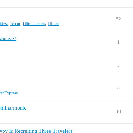
52
tless
,
Accor
,
HiltonHonors
,
Hilton
klusive?
1
3
0
anExpress
philharmonie
10
oy Is Recruiting Three Travelers