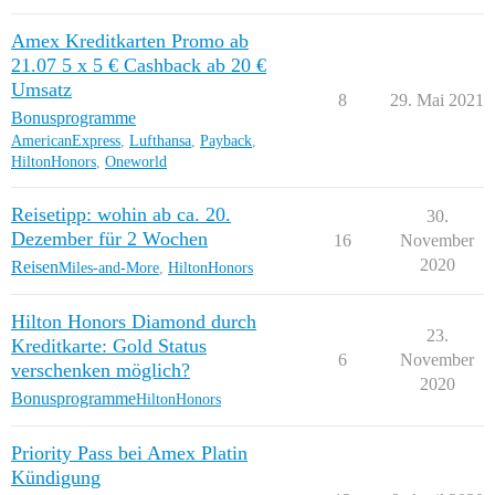
Amex Kreditkarten Promo ab
21.07 5 x 5 € Cashback ab 20 €
Umsatz
8
29. Mai 2021
Bonusprogramme
AmericanExpress
,
Lufthansa
,
Payback
,
HiltonHonors
,
Oneworld
Reisetipp: wohin ab ca. 20.
30.
Dezember für 2 Wochen
16
November
2020
Reisen
Miles-and-More
,
HiltonHonors
Hilton Honors Diamond durch
23.
Kreditkarte: Gold Status
6
November
verschenken möglich?
2020
Bonusprogramme
HiltonHonors
Priority Pass bei Amex Platin
Kündigung