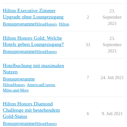
Hilton Executive Zimmer
23.
Upgrade ohne Loungezugang
2
September
2021
Bonusprogramme
HiltonHonors
,
Hilton
Hilton Honors Gold: Welche
23.
Hotels geben Loungezugang?
33
September
2021
Bonusprogramme
HiltonHonors
Hotelbuchung mit maximalen
Nutzen
7
24. Juli 2021
Bonusprogramme
HiltonHonors
,
AmericanExpress
,
Miles-and-More
Hilton Honors Diamond
Challenge mit bestehendem
6
9. Juli 2021
Gold-Status
Bonusprogramme
HiltonHonors