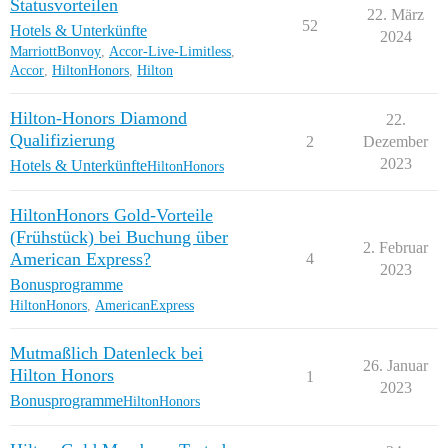
Statusvorteilen
22. März
52
Hotels & Unterkünfte
2024
MarriottBonvoy
,
Accor-Live-Limitless
,
Accor
,
HiltonHonors
,
Hilton
Hilton-Honors Diamond
22.
Qualifizierung
2
Dezember
2023
Hotels & Unterkünfte
HiltonHonors
HiltonHonors Gold-Vorteile
(Frühstück) bei Buchung über
2. Februar
American Express?
4
2023
Bonusprogramme
HiltonHonors
,
AmericanExpress
Mutmaßlich Datenleck bei
26. Januar
Hilton Honors
1
2023
Bonusprogramme
HiltonHonors