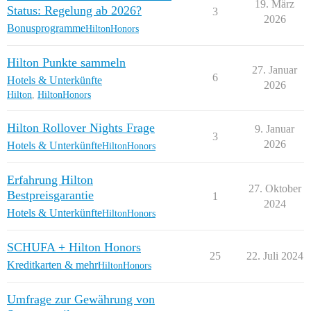
19. März
Status: Regelung ab 2026?
3
2026
Bonusprogramme
HiltonHonors
Hilton Punkte sammeln
27. Januar
6
Hotels & Unterkünfte
2026
Hilton
,
HiltonHonors
Hilton Rollover Nights Frage
9. Januar
3
2026
Hotels & Unterkünfte
HiltonHonors
Erfahrung Hilton
27. Oktober
Bestpreisgarantie
1
2024
Hotels & Unterkünfte
HiltonHonors
SCHUFA + Hilton Honors
25
22. Juli 2024
Kreditkarten & mehr
HiltonHonors
Umfrage zur Gewährung von