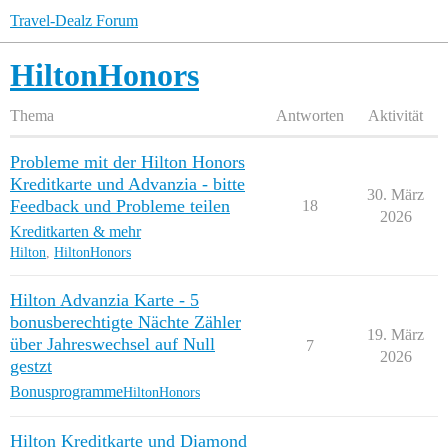
Travel-Dealz Forum
HiltonHonors
Thema
Antworten
Aktivität
Probleme mit der Hilton Honors
Kreditkarte und Advanzia - bitte
30. März
Feedback und Probleme teilen
18
2026
Kreditkarten & mehr
Hilton
,
HiltonHonors
Hilton Advanzia Karte - 5
bonusberechtigte Nächte Zähler
19. März
über Jahreswechsel auf Null
7
2026
gestzt
Bonusprogramme
HiltonHonors
Hilton Kreditkarte und Diamond