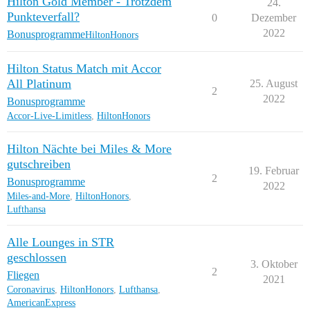
Hilton Gold Member - Trotzdem
24.
Punkteverfall?
0
Dezember
2022
Bonusprogramme
HiltonHonors
Hilton Status Match mit Accor
All Platinum
25. August
2
2022
Bonusprogramme
Accor-Live-Limitless
,
HiltonHonors
Hilton Nächte bei Miles & More
gutschreiben
19. Februar
2
Bonusprogramme
2022
Miles-and-More
,
HiltonHonors
,
Lufthansa
Alle Lounges in STR
geschlossen
3. Oktober
2
Fliegen
2021
Coronavirus
,
HiltonHonors
,
Lufthansa
,
AmericanExpress