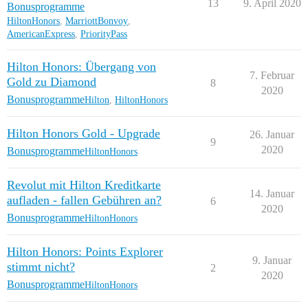
13
9. April 2020
Bonusprogramme
HiltonHonors
,
MarriottBonvoy
,
AmericanExpress
,
PriorityPass
Hilton Honors: Übergang von
7. Februar
Gold zu Diamond
8
2020
Bonusprogramme
Hilton
,
HiltonHonors
Hilton Honors Gold - Upgrade
26. Januar
9
2020
Bonusprogramme
HiltonHonors
Revolut mit Hilton Kreditkarte
14. Januar
aufladen - fallen Gebühren an?
6
2020
Bonusprogramme
HiltonHonors
Hilton Honors: Points Explorer
9. Januar
stimmt nicht?
2
2020
Bonusprogramme
HiltonHonors