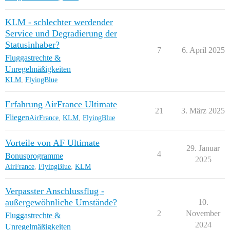
KLM - schlechter werdender
Service und Degradierung der
Statusinhaber?
7
6. April 2025
Fluggastrechte &
Unregelmäßigkeiten
KLM
,
FlyingBlue
Erfahrung AirFrance Ultimate
21
3. März 2025
Fliegen
AirFrance
,
KLM
,
FlyingBlue
Vorteile von AF Ultimate
29. Januar
4
Bonusprogramme
2025
AirFrance
,
FlyingBlue
,
KLM
Verpasster Anschlussflug -
außergewöhnliche Umstände?
10.
2
November
Fluggastrechte &
2024
Unregelmäßigkeiten