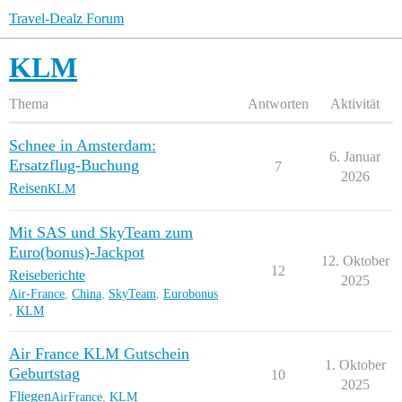
Travel-Dealz Forum
KLM
Thema
Antworten
Aktivität
Schnee in Amsterdam:
6. Januar
Ersatzflug-Buchung
7
2026
Reisen
KLM
Mit SAS und SkyTeam zum
Euro(bonus)-Jackpot
12. Oktober
12
Reiseberichte
2025
Air-France
,
China
,
SkyTeam
,
Eurobonus
,
KLM
Air France KLM Gutschein
1. Oktober
Geburtstag
10
2025
Fliegen
AirFrance
,
KLM