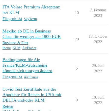
ITA Volare Premium Akzeptanz
7. Februar
bei KLM
10
2023
Fliegen
KLM
,
SkyTeam
Mexiko ab DE in Business
Class für weniger als 1800 EUR
17. Oktober
20
2022
Business & First
Iberia
,
KLM
,
AirFrance
Bedingungen für Air
France/KLM-Gutscheine
29. Juni
5
können sich morgen ändern
2022
Fliegen
KLM
,
AirFrance
Covid Test Zertifikate aus der
Apotheke für Reisen in USA mit
10. Juni
DELTA und/oder KLM
9
2022
Reisen