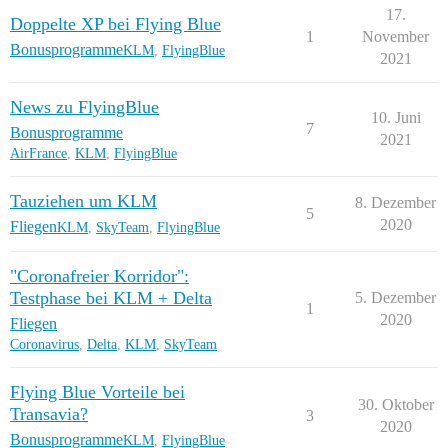
17.
Doppelte XP bei Flying Blue
1
November
Bonusprogramme
KLM
,
FlyingBlue
2021
News zu FlyingBlue
10. Juni
7
Bonusprogramme
2021
AirFrance
,
KLM
,
FlyingBlue
Tauziehen um KLM
8. Dezember
5
2020
Fliegen
KLM
,
SkyTeam
,
FlyingBlue
"Coronafreier Korridor":
Testphase bei KLM + Delta
5. Dezember
1
2020
Fliegen
Coronavirus
,
Delta
,
KLM
,
SkyTeam
Flying Blue Vorteile bei
30. Oktober
Transavia?
3
2020
Bonusprogramme
KLM
,
FlyingBlue