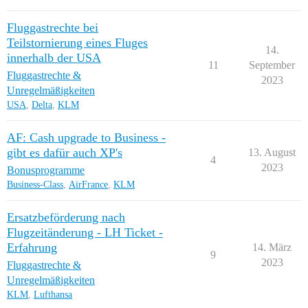
Fluggastrechte bei
Teilstornierung eines Fluges
14.
innerhalb der USA
11
September
Fluggastrechte &
2023
Unregelmäßigkeiten
USA
,
Delta
,
KLM
AF: Cash upgrade to Business -
gibt es dafür auch XP's
13. August
4
2023
Bonusprogramme
Business-Class
,
AirFrance
,
KLM
Ersatzbeförderung nach
Flugzeitänderung - LH Ticket -
Erfahrung
14. März
9
2023
Fluggastrechte &
Unregelmäßigkeiten
KLM
,
Lufthansa