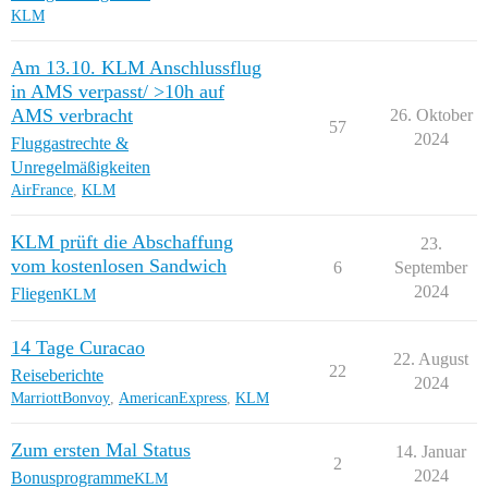
KLM
Am 13.10. KLM Anschlussflug
in AMS verpasst/ >10h auf
AMS verbracht
26. Oktober
57
2024
Fluggastrechte &
Unregelmäßigkeiten
AirFrance
,
KLM
KLM prüft die Abschaffung
23.
vom kostenlosen Sandwich
6
September
2024
Fliegen
KLM
14 Tage Curacao
22. August
22
Reiseberichte
2024
MarriottBonvoy
,
AmericanExpress
,
KLM
Zum ersten Mal Status
14. Januar
2
2024
Bonusprogramme
KLM