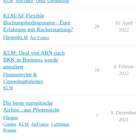
KLM
,
AirFrance
,
Delta
,
Coronavirus
KLM/AF Flexible
Buchungsbedingungen - Eure
16. April
29
Erfahrung mit Rückerstattung?
2022
Fliegen
KLM
,
Air-France
KLM: Deal von ARN nach
BKK in Business wurde
annuliert
4. Februar
24
2022
Fluggastrechte &
Unregelmäßigkeiten
KLM
Die beste europäische
Airline...aus Pilotensicht
8. Dezember
7
Fliegen
2021
Condor
,
KLM
,
AirFrance
,
Lufthansa
,
Ryanair