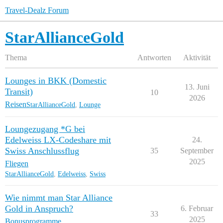
Travel-Dealz Forum
StarAllianceGold
Thema
Antworten
Aktivität
Lounges in BKK (Domestic
13. Juni
Transit)
10
2026
Reisen
StarAllianceGold
,
Lounge
Loungezugang *G bei
Edelweiss LX-Codeshare mit
24.
Swiss Anschlussflug
35
September
2025
Fliegen
StarAllianceGold
,
Edelweiss
,
Swiss
Wie nimmt man Star Alliance
Gold in Anspruch?
6. Februar
33
2025
Bonusprogramme