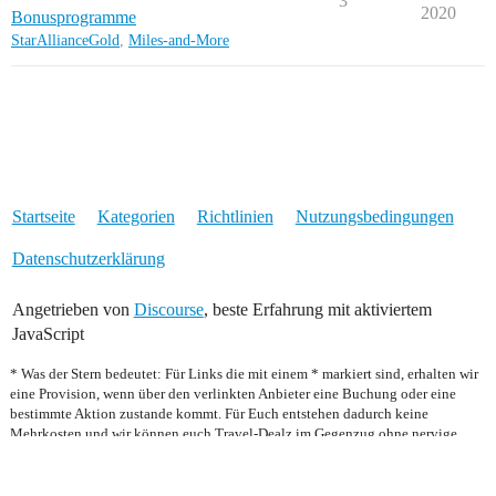
3
2020
Bonusprogramme
StarAllianceGold
,
Miles-and-More
Startseite
Kategorien
Richtlinien
Nutzungsbedingungen
Datenschutzerklärung
Angetrieben von
Discourse
, beste Erfahrung mit aktiviertem
JavaScript
* Was der Stern bedeutet: Für Links die mit einem * markiert sind, erhalten wir
eine Provision, wenn über den verlinkten Anbieter eine Buchung oder eine
bestimmte Aktion zustande kommt. Für Euch entstehen dadurch keine
Mehrkosten und wir können euch Travel-Dealz im Gegenzug ohne nervige
Werbeeinblendungen anbieten. Für das reine Setzen des Links erhalten wir kein
Geld.