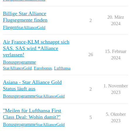
Billige Star Alliance
20. März
Flugsegmente finden
2
2024
Fliegen
StarAllianceGold
Air France-KLM schnappt sich
SAS. SAS wird *Alliance
15. Februar
verlassen!
26
2024
Bonusprogramme
StarAllianceGold
,
Eurobonus
,
Lufthansa
Asiana - Star Alliance Gold
1. November
Status läuft aus
2
2023
Bonusprogramme
StarAllianceGold
"Meilen für Lufthansa First
5. Oktober
Class Deal: Wohin damit?"
5
2023
Bonusprogramme
StarAllianceGold