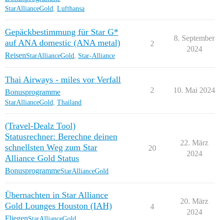
StarAllianceGold
,
Lufthansa
Gepäckbestimmung für Star G*
8. September
auf ANA domestic (ANA metal)
2
2024
Reisen
StarAllianceGold
,
Star-Alliance
Thai Airways - miles vor Verfall
2
10. Mai 2024
Bonusprogramme
StarAllianceGold
,
Thailand
(Travel-Dealz Tool)
Statusrechner: Berechne deinen
22. März
schnellsten Weg zum Star
20
2024
Alliance Gold Status
Bonusprogramme
StarAllianceGold
Übernachten in Star Alliance
20. März
Gold Lounges Houston (IAH)
4
2024
Fliegen
StarAllianceGold