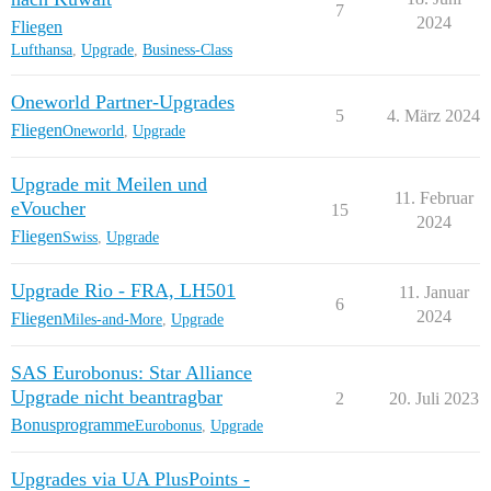
7
2024
Fliegen
Lufthansa
,
Upgrade
,
Business-Class
Oneworld Partner-Upgrades
5
4. März 2024
Fliegen
Oneworld
,
Upgrade
Upgrade mit Meilen und
11. Februar
eVoucher
15
2024
Fliegen
Swiss
,
Upgrade
Upgrade Rio - FRA, LH501
11. Januar
6
2024
Fliegen
Miles-and-More
,
Upgrade
SAS Eurobonus: Star Alliance
Upgrade nicht beantragbar
2
20. Juli 2023
Bonusprogramme
Eurobonus
,
Upgrade
Upgrades via UA PlusPoints -