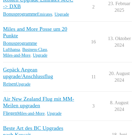
23. Februar
-> DXB
2
2025
Bonusprogramme
Emirates
,
Upgrade
Miles and More Posse um 20
Punkte
13. Oktober
16
Bonusprogramme
2024
Lufthansa
,
Business-Class
,
Miles-and-More
,
Upgrade
Gepäck Aegean
20. August
upgrade/Anschlussflug
11
2024
Reisen
Upgrade
Air New Zealand Flug mit MM-
8. August
Meilen upgraden
3
2024
Fliegen
Miles-and-More
,
Upgrade
Beste Art des BC Upgrades
nach Kuwait
18. Juni