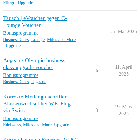
Fliegen
Upgrade
Tausch | eVoucher gegen C-
Lounge Voucher
1
25. Mai 2025
Bonusprogramme
Business-Class
,
Lounge
,
Miles-and-More
,
Upgrade
Aegean / Olympic business
class upgrade voucher
11. April
6
2025
Bonusprogramme
Business-Class
,
Upgrade
Korrekte Meilengutschriften
Klassenwechsel bei WK-Flug
19. März
via Swiss
3
2025
Bonusprogramme
Edelweiss
,
Miles-and-More
,
Upgrade
Kosten Upgrade Emirates MUC