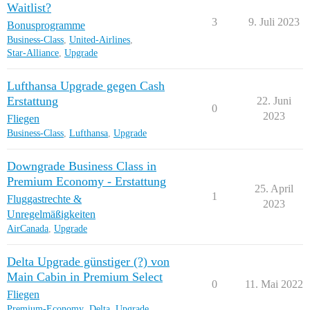
Waitlist?
3
9. Juli 2023
Bonusprogramme
Business-Class
,
United-Airlines
,
Star-Alliance
,
Upgrade
Lufthansa Upgrade gegen Cash
Erstattung
22. Juni
0
2023
Fliegen
Business-Class
,
Lufthansa
,
Upgrade
Downgrade Business Class in
Premium Economy - Erstattung
25. April
1
Fluggastrechte &
2023
Unregelmäßigkeiten
AirCanada
,
Upgrade
Delta Upgrade günstiger (?) von
Main Cabin in Premium Select
0
11. Mai 2022
Fliegen
Premium-Economy
,
Delta
,
Upgrade