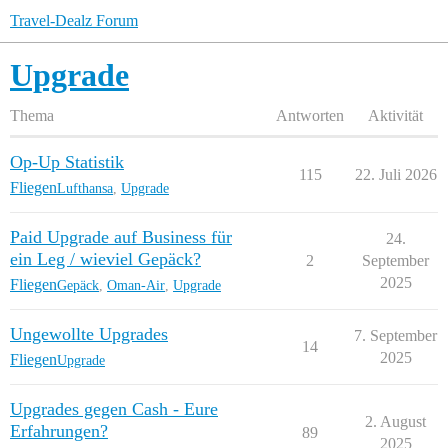
Travel-Dealz Forum
Upgrade
Thema
Antworten
Aktivität
Op-Up Statistik
115
22. Juli 2026
Fliegen
Lufthansa
,
Upgrade
Paid Upgrade auf Business für
24.
ein Leg / wieviel Gepäck?
2
September
2025
Fliegen
Gepäck
,
Oman-Air
,
Upgrade
Ungewollte Upgrades
7. September
14
2025
Fliegen
Upgrade
Upgrades gegen Cash - Eure
2. August
Erfahrungen?
89
2025