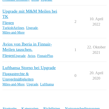
Upgrade mit M&M Meilen bei
TK
10. April
2
Fliegen
2022
TurkishAirlines
,
Upgrade
,
Miles-and-More
Avios von Iberia in Finnair-
22. Oktober
Meilen tauschen.
1
2021
Fliegen
Upgrade
,
Avios
,
FinnairPlus
Lufthansa Storno bei Upgrade
20. April
Fluggastrechte &
0
2020
Unregelmäßigkeiten
Miles-and-More
,
Upgrade
,
Lufthansa
Startseite
Kategorien
Richtlinien
Nutzungsbedingungen