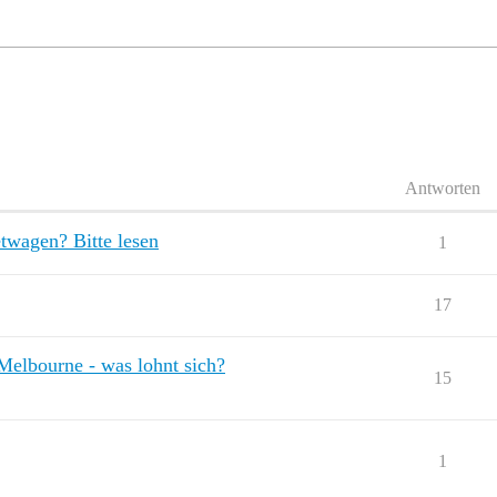
Antworten
etwagen? Bitte lesen
1
17
Melbourne - was lohnt sich?
15
1