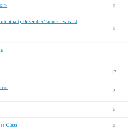
2025
0
ufenthalt) Dezember/Jänner - was ist
6
he
1
17
rror
2
6
ss Class
0