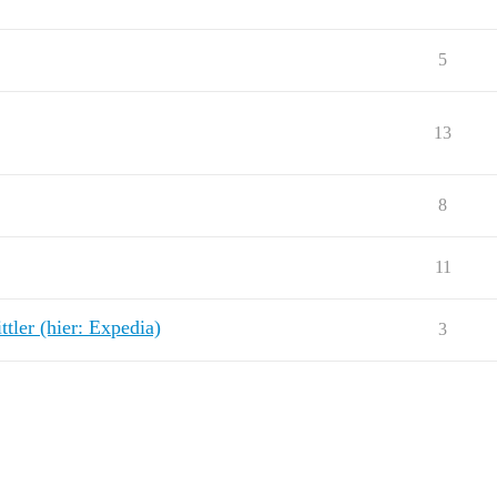
5
13
8
11
tler (hier: Expedia)
3