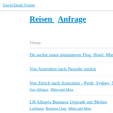
Travel-Dealz Forum
Reisen
Anfrage
Thema
Du suchst einen günstigeren Flug, Hotel, Mi
Von Australien nach Neujahr zurück
Von Zürich nach Australien - Perth, Sydney, 
Star-Alliance
,
Miles-and-More
LH Allegris Business Upgrade mit Meilen
Lufthansa
,
Business-Class
,
Miles-and-More