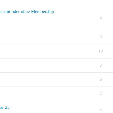
der mit oder ohne Membership
6
0
10
3
6
2
uar 25
4