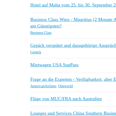
Hotel auf Malta vom 25. bis 30. September 
Business Class Wien - Mauritius (2 Monate A
am Günstigsten?
Business-Class
Gepäck verspätet und dazugehörige Ansprüc
Gepäck
Mietwagen USA SunPass
Frage an die Experten - Verfügbarkeit, aber E
AmericanAirlines
,
Oneworld
Flüge von MUC/FRA nach Australien
Lounges und Services China Southern Busine